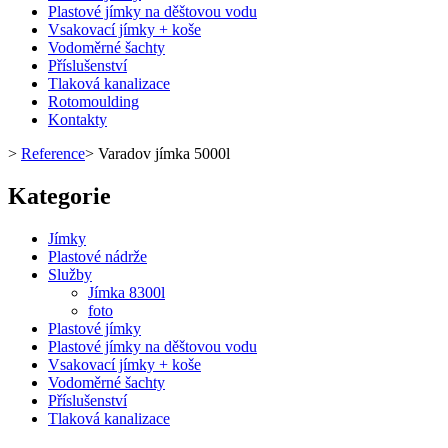
Plastové jímky na děštovou vodu
Vsakovací jímky + koše
Vodoměrné šachty
Příslušenství
Tlaková kanalizace
Rotomoulding
Kontakty
>
Reference
>
Varadov jímka 5000l
Kategorie
Jímky
Plastové nádrže
Služby
Jímka 8300l
foto
Plastové jímky
Plastové jímky na děštovou vodu
Vsakovací jímky + koše
Vodoměrné šachty
Příslušenství
Tlaková kanalizace