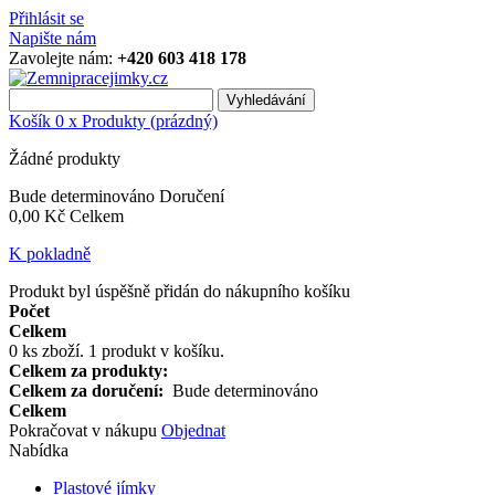
Přihlásit se
Napište nám
Zavolejte nám:
+420 603 418 178
Vyhledávání
Košík
0
x
Produkty
(prázdný)
Žádné produkty
Bude determinováno
Doručení
0,00 Kč
Celkem
K pokladně
Produkt byl úspěšně přidán do nákupního košíku
Počet
Celkem
0
ks zboží.
1 produkt v košíku.
Celkem za produkty:
Celkem za doručení:
Bude determinováno
Celkem
Pokračovat v nákupu
Objednat
Nabídka
Plastové jímky