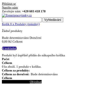
Přihlásit se
Napište nám
Zavolejte nám:
+420 603 418 178
Vyhledávání
Košík
0
x
Produkty
(prázdný)
Žádné produkty
Bude determinováno
Doručení
0,00 Kč
Celkem
K pokladně
Produkt byl úspěšně přidán do nákupního košíku
Počet
Celkem
0
ks zboží.
1 produkt v košíku.
Celkem za produkty:
Celkem za doručení:
Bude determinováno
Celkem
Pokračovat v nákupu
Objednat