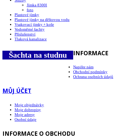
Služby
Jímka 8300l
foto
Plastové jímky
Plastové jímky na děštovou vodu
Vsakovací jímky + koše
Vodoměrné šachty
Příslušenství
Tlaková kanalizace
INFORMACE
Šachta na studnu
Napište nám
Obchodní podmínky
Ochrana osobních údajů
MŮJ ÚČET
Moje objednávky
Moje dobropisy
Moje adresy
Osobní údaje
INFORMACE O OBCHODU