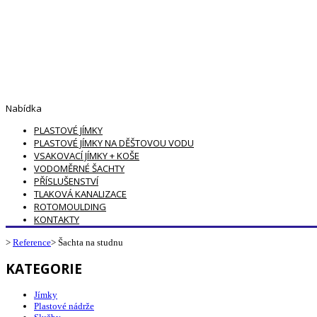
Nabídka
PLASTOVÉ JÍMKY
PLASTOVÉ JÍMKY NA DĚŠTOVOU VODU
VSAKOVACÍ JÍMKY + KOŠE
VODOMĚRNÉ ŠACHTY
PŘÍSLUŠENSTVÍ
TLAKOVÁ KANALIZACE
ROTOMOULDING
KONTAKTY
>
Reference
>
Šachta na studnu
KATEGORIE
Jímky
Plastové nádrže