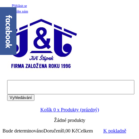
Přihlásit se
Napište nám
Vyhledávání
Košík
0
x
Produkty
(prázdný)
Žádné produkty
Bude determinováno
Doručení
0,00 Kč
Celkem
K pokladně