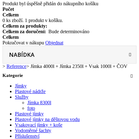
Produkt byl úspěšně přidán do nákupního košíku
Počet
Celkem
0
ks zboží.
1 produkt v košíku.
Celkem za produkty:
Celkem za doručení:
Bude determinováno
Celkem
Pokračovat v nákupu
Objednat
NABÍDKA
>
Reference
>
Jímka 4000l + Jímka 2350l + Vsak 1000l + ČOV
Kategorie
Jímky
Plastové nádrže
Služby
Jímka 8300l
foto
Plastové jímky
Plastové jímky na děštovou vodu
Vsakovací jímky + koše
Vodoměrné šachty
Příslušenství