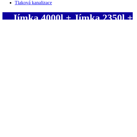
Tlaková kanalizace
Jímka 4000l + Jímka 2350l +
Vsak 1000l + ČOV