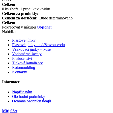
Celkem
0
ks zboží.
1 produkt v košíku.
Celkem za produkty:
Celkem za doručení:
Bude determinováno
Celkem
Pokračovat v nákupu
Objednat
Nabídka
Plastové jímky
Plastové jímky na děštovou vodu
Vsakovací jímky + koše
Vodoměrné šachty
Příslušenství
Tlaková kanalizace
Rotomoulding
Kontakty
Informace
Napište nám
Obchodní podmínky
Ochrana osobních údajů
Můj účet