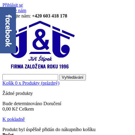
Přihlásit se
Napište nám
Zavolejte nám:
+420 603 418 178
Vyhledávání
Košík
0
x
Produkty
(prázdný)
Žádné produkty
Bude determinováno
Doručení
0,00 Kč
Celkem
K pokladně
Produkt byl úspěšně přidán do nákupního košíku
Počet